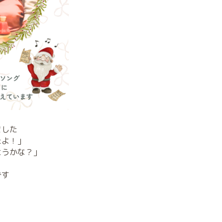
ました
たよ！」
ようかな？」
です