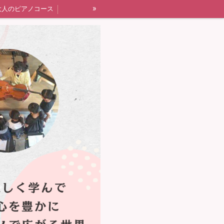
»
大人のピアノコース
四街道市ピアノ教室すずらんピアノ教室