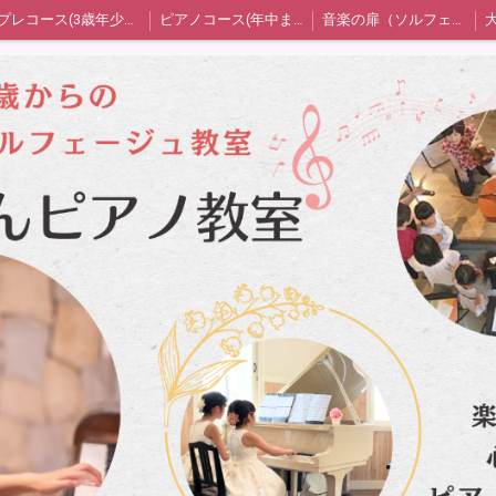
プレコース(3歳年少年中)
ピアノコース(年中または年長〜)
音楽の扉（ソルフェージュ）コース
ん保護者の声
教室blog
プライバシーポリシー