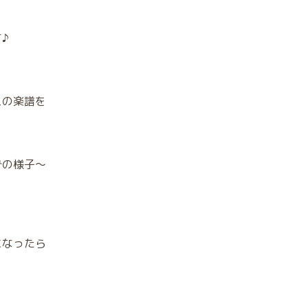
♪
スの楽譜を
での様子〜
になったら