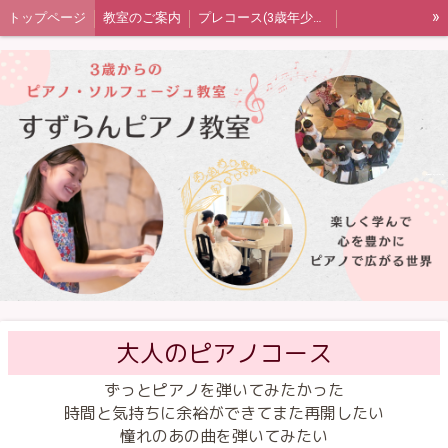
»
トップページ
教室のご案内
プレコース(3歳年少年中)
ピアノコース(年中または年長〜)
音楽の扉（ソルフェージュ）コース
大人のピアノコース
発表会・室内楽・ワークショップ
生徒さん保護者の声
教室blog
プライバシーポリシー
四街道市ピアノ教室すずらんピアノ教室
大人のピアノコース
ずっとピアノを弾いてみたかった
時間と気持ちに余裕ができてまた再開したい
憧れのあの曲を弾いてみたい